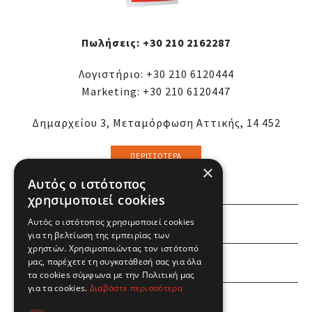
Πωλήσεις:
+30 210 2162287
Λογιστήριο:
+30 210 6120444
Marketing:
+30 210 6120447
Δημαρχείου 3, Μεταμόρφωση Αττικής, 14 452
ΠΕΡΙΣΣΌΤΕΡΑ
×
Αυτός ο ιστότοπος
χρησιμοποιεί cookies
Αυτός ο ιστότοπος χρησιμοποιεί cookies
ΕΜΕΙΣ
για τη βελτίωση της εμπειρίας των
χρηστών. Χρησιμοποιώντας τον ιστότοπό
ΕΣΕΙΣ
μας, παρέχετε τη συγκατάθεσή σας για όλα
τα cookies σύμφωνα με την Πολιτική μας
για τα cookies.
Διαβάστε περισσότερα
ΠΛΗΡΟΦΟΡΙΕΣ