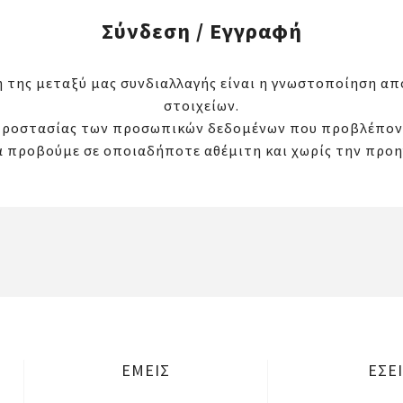
Σύνδεση / Εγγραφή
 της μεταξύ μας συνδιαλλαγής είναι η γνωστοποίηση α
στοιχείων.
προστασίας των προσωπικών δεδομένων που προβλέποντα
α προβούμε σε οποιαδήποτε αθέμιτη και χωρίς την προη
ΕΜΕΙΣ
ΕΣΕ