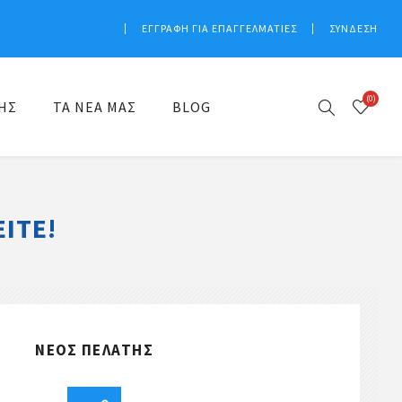
ΕΓΓΡΑΦΉ ΓΙΑ ΕΠΑΓΓΕΛΜΑΤΊΕΣ
ΣΎΝΔΕΣΗ
(0)
ΉΣ
ΤΑ ΝΈΑ ΜΑΣ
BLOG
Lilo και Stitch
ΊΤΕ!
SPIDERMAN
NCE
ΝΈΟΣ ΠΕΛΆΤΗΣ