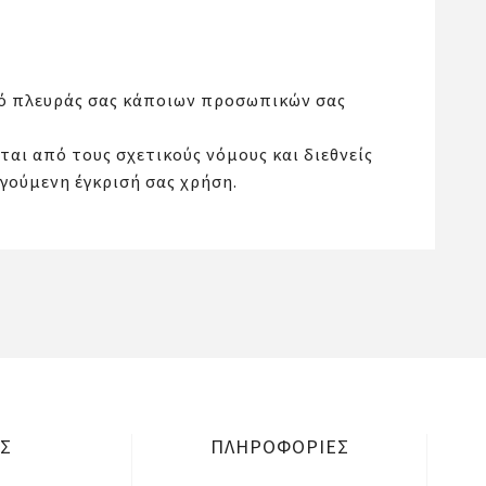
πό πλευράς σας κάποιων προσωπικών σας
ι από τους σχετικούς νόμους και διεθνείς
γούμενη έγκρισή σας χρήση.
ΙΣ
ΠΛΗΡΟΦΟΡΙΕΣ