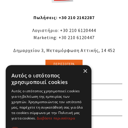
Πωλήσεις:
+30 210 2162287
Λογιστήριο:
+30 210 6120444
Marketing:
+30 210 6120447
Δημαρχείου 3, Μεταμόρφωση Αττικής, 14 452
ΠΕΡΙΣΣΌΤΕΡΑ
×
Αυτός ο ιστότοπος
χρησιμοποιεί cookies
Αυτός ο ιστότοπος χρησιμοποιεί cookies
ΕΜΕΙΣ
για τη βελτίωση της εμπειρίας των
χρηστών. Χρησιμοποιώντας τον ιστότοπό
ΕΣΕΙΣ
μας, παρέχετε τη συγκατάθεσή σας για όλα
τα cookies σύμφωνα με την Πολιτική μας
για τα cookies.
Διαβάστε περισσότερα
ΠΛΗΡΟΦΟΡΙΕΣ