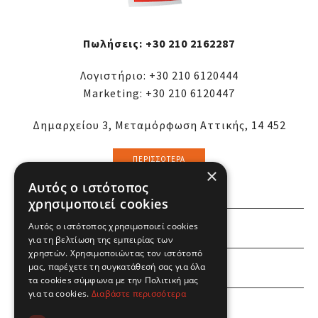
Πωλήσεις:
+30 210 2162287
Λογιστήριο:
+30 210 6120444
Marketing:
+30 210 6120447
Δημαρχείου 3, Μεταμόρφωση Αττικής, 14 452
ΠΕΡΙΣΣΌΤΕΡΑ
×
Αυτός ο ιστότοπος
χρησιμοποιεί cookies
Αυτός ο ιστότοπος χρησιμοποιεί cookies
ΕΜΕΙΣ
για τη βελτίωση της εμπειρίας των
χρηστών. Χρησιμοποιώντας τον ιστότοπό
ΕΣΕΙΣ
μας, παρέχετε τη συγκατάθεσή σας για όλα
τα cookies σύμφωνα με την Πολιτική μας
για τα cookies.
Διαβάστε περισσότερα
ΠΛΗΡΟΦΟΡΙΕΣ