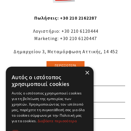
Πωλήσεις:
+30 210 2162287
Λογιστήριο:
+30 210 6120444
Marketing:
+30 210 6120447
Δημαρχείου 3, Μεταμόρφωση Αττικής, 14 452
ΠΕΡΙΣΣΌΤΕΡΑ
×
Αυτός ο ιστότοπος
χρησιμοποιεί cookies
Αυτός ο ιστότοπος χρησιμοποιεί cookies
ΕΜΕΙΣ
για τη βελτίωση της εμπειρίας των
χρηστών. Χρησιμοποιώντας τον ιστότοπό
ΕΣΕΙΣ
μας, παρέχετε τη συγκατάθεσή σας για όλα
τα cookies σύμφωνα με την Πολιτική μας
για τα cookies.
Διαβάστε περισσότερα
ΠΛΗΡΟΦΟΡΙΕΣ