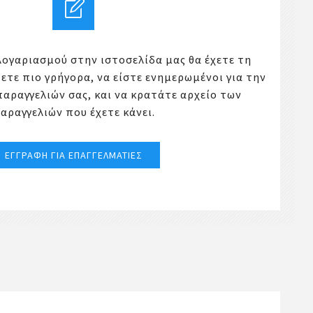
λογαριασμού στην ιστοσελίδα μας θα έχετε τη
τε πιο γρήγορα, να είστε ενημερωμένοι για την
αραγγελιών σας, και να κρατάτε αρχείο των
αραγγελιών που έχετε κάνει.