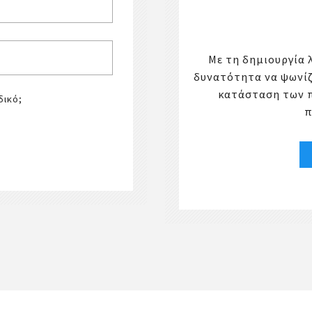
Βρεφικά Παιχνίδια
Παιδικά Ρολόγια
δια για παιδιά 7
Μουσικά Dance Mat
Ξυπνητήρια
 ετών
Τηλεκατευθυνόμενα
Παιχνίδια
Παιδικές Κάμερες
δια για ενήλικες
Λούτρινα
Με τη δημιουργία 
δυνατότητα να ψωνίζε
κατάσταση των π
δικό;
π