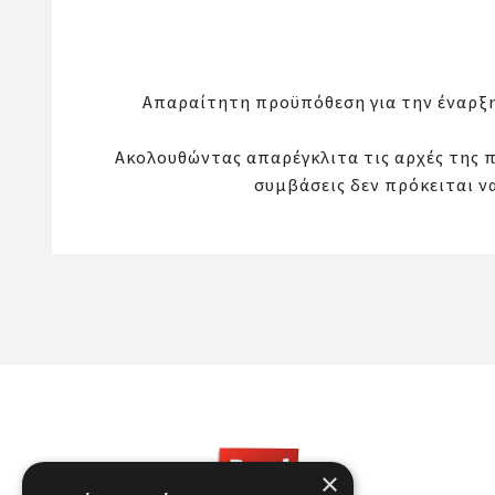
Απαραίτητη προϋπόθεση για την έναρξη
Ακολουθώντας απαρέγκλιτα τις αρχές της 
συμβάσεις δεν πρόκειται ν
×