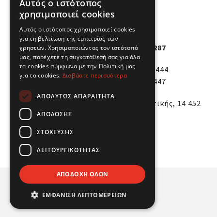
Αυτός ο ιστότοπος
χρησιμοποιεί cookies
Αυτός ο ιστότοπος χρησιμοποιεί cookies
για τη βελτίωση της εμπειρίας των
Πωλήσεις:
+30 210 2162287
χρηστών. Χρησιμοποιώντας τον ιστότοπό
μας, παρέχετε τη συγκατάθεσή σας για όλα
τα cookies σύμφωνα με την Πολιτική μας
Λογιστήριο:
+30 210 6120444
για τα cookies.
Διαβάστε περισσότερα
Marketing:
+30 210 6120447
ΑΠΟΛΎΤΩΣ ΑΠΑΡΑΊΤΗΤΑ
Δημαρχείου 3, Μεταμόρφωση Αττικής, 14 452
ΑΠΌΔΟΣΗΣ
ΠΕΡΙΣΣΌΤΕΡΑ
ΣΤΌΧΕΥΣΗΣ
ΛΕΙΤΟΥΡΓΙΚΌΤΗΤΑΣ
ΑΠΟΔΟΧΉ ΌΛΩΝ
ΕΜΦΆΝΙΣΗ ΛΕΠΤΟΜΕΡΕΙΏΝ