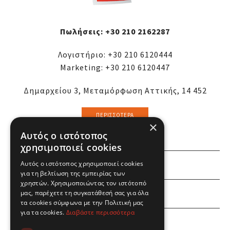
Πωλήσεις:
+30 210 2162287
Λογιστήριο:
+30 210 6120444
Marketing:
+30 210 6120447
Δημαρχείου 3, Μεταμόρφωση Αττικής, 14 452
ΠΕΡΙΣΣΌΤΕΡΑ
×
Αυτός ο ιστότοπος
χρησιμοποιεί cookies
Αυτός ο ιστότοπος χρησιμοποιεί cookies
ΕΜΕΙΣ
για τη βελτίωση της εμπειρίας των
χρηστών. Χρησιμοποιώντας τον ιστότοπό
ΕΣΕΙΣ
μας, παρέχετε τη συγκατάθεσή σας για όλα
τα cookies σύμφωνα με την Πολιτική μας
για τα cookies.
Διαβάστε περισσότερα
ΠΛΗΡΟΦΟΡΙΕΣ