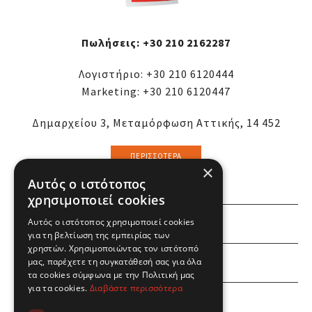
Πωλήσεις:
+30 210 2162287
Λογιστήριο:
+30 210 6120444
Marketing:
+30 210 6120447
Δημαρχείου 3, Μεταμόρφωση Αττικής, 14 452
ΠΕΡΙΣΣΌΤΕΡΑ
×
Αυτός ο ιστότοπος
χρησιμοποιεί cookies
Αυτός ο ιστότοπος χρησιμοποιεί cookies
ΕΜΕΙΣ
για τη βελτίωση της εμπειρίας των
χρηστών. Χρησιμοποιώντας τον ιστότοπό
ΕΣΕΙΣ
μας, παρέχετε τη συγκατάθεσή σας για όλα
τα cookies σύμφωνα με την Πολιτική μας
για τα cookies.
Διαβάστε περισσότερα
ΠΛΗΡΟΦΟΡΙΕΣ