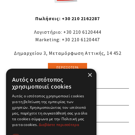
Πωλήσεις:
+30 210 2162287
Λογιστήριο:
+30 210 6120444
Marketing:
+30 210 6120447
Δημαρχείου 3, Μεταμόρφωση Αττικής, 14 452
ΠΕΡΙΣΣΌΤΕΡΑ
×
Αυτός ο ιστότοπος
χρησιμοποιεί cookies
Αυτός ο ιστότοπος χρησιμοποιεί cookies
ΕΜΕΙΣ
για τη βελτίωση της εμπειρίας των
χρηστών. Χρησιμοποιώντας τον ιστότοπό
ΕΣΕΙΣ
μας, παρέχετε τη συγκατάθεσή σας για όλα
τα cookies σύμφωνα με την Πολιτική μας
για τα cookies.
Διαβάστε περισσότερα
ΠΛΗΡΟΦΟΡΙΕΣ