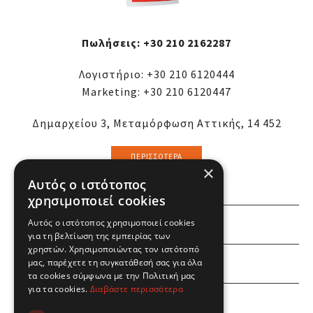
Πωλήσεις:
+30 210 2162287
Λογιστήριο:
+30 210 6120444
Marketing:
+30 210 6120447
Δημαρχείου 3, Μεταμόρφωση Αττικής, 14 452
ΠΕΡΙΣΣΌΤΕΡΑ
×
Αυτός ο ιστότοπος
χρησιμοποιεί cookies
Αυτός ο ιστότοπος χρησιμοποιεί cookies
ΕΜΕΙΣ
για τη βελτίωση της εμπειρίας των
χρηστών. Χρησιμοποιώντας τον ιστότοπό
ΕΣΕΙΣ
μας, παρέχετε τη συγκατάθεσή σας για όλα
τα cookies σύμφωνα με την Πολιτική μας
για τα cookies.
Διαβάστε περισσότερα
ΠΛΗΡΟΦΟΡΙΕΣ