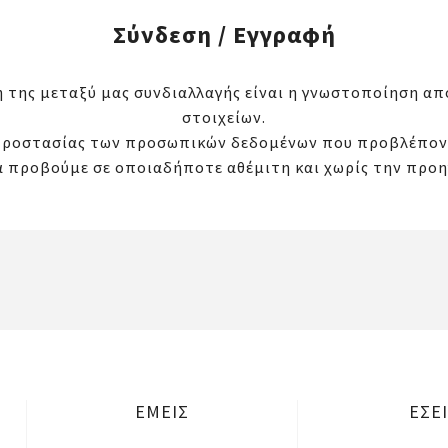
Σύνδεση / Εγγραφή
 της μεταξύ μας συνδιαλλαγής είναι η γνωστοποίηση α
στοιχείων.
προστασίας των προσωπικών δεδομένων που προβλέποντα
α προβούμε σε οποιαδήποτε αθέμιτη και χωρίς την προη
ΕΜΕΙΣ
ΕΣΕ