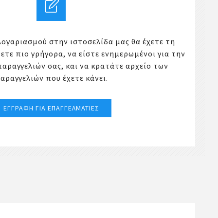
λογαριασμού στην ιστοσελίδα μας θα έχετε τη
τε πιο γρήγορα, να είστε ενημερωμένοι για την
αραγγελιών σας, και να κρατάτε αρχείο των
αραγγελιών που έχετε κάνει.