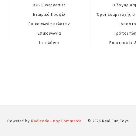
B2B Συνεργασίες
Ο λογαριασ
Εταιρικό Προφίλ
Όροι Συμμετοχής σ
Επικοινωνία πελατων
Αποστο
Επικοινωνία
Τρόποι πλ
Ιστολόγιο
Επιστροφές 
Powered by
Radicode
-
nopCommerce
© 2026 Real Fun Toys