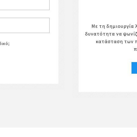
Βρεφικά Παιχνίδια
Παιδικά Ρολόγια
δια για παιδιά 7
Μουσικά Dance Mat
Ξυπνητήρια
 ετών
Τηλεκατευθυνόμενα
Παιχνίδια
Παιδικές Κάμερες
δια για ενήλικες
Λούτρινα
Με τη δημιουργία 
δυνατότητα να ψωνίζε
κατάσταση των π
δικό;
π