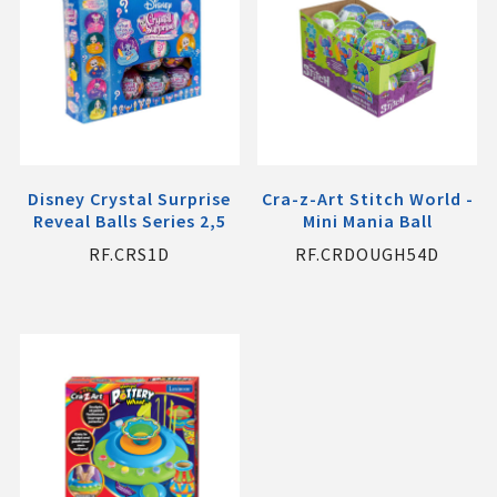
Disney Crystal Surprise
Cra-z-Art Stitch World -
Reveal Balls Series 2,5
Mini Mania Ball
RF.CRS1D
RF.CRDOUGH54D