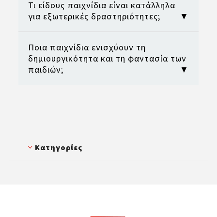
Mouse, τον
Stitch
, την Paw Patrol, τη
τους.
Τι είδους παιχνίδια είναι κατάλληλα
Για την ενίσχυση της σκέψης και των
κινητικότητα, αναπτύσσει τη λογική
Gabby’s Dollhouse, τα Monster High και
για εξωτερικές δραστηριότητες;
▼
γνωστικών δεξιοτήτων, προτείνονται
σκέψη και μαθαίνει να επικοινωνεί και να
τα Cars. Οι χαρακτήρες αυτοί χαρίζουν
παιχνίδια που απαιτούν επίλυση
συνεργάζεται με άλλους. Κάθε τύπος
στα παιδιά ατελείωτες ώρες παιχνιδιού
προβλημάτων και στρατηγική.
Παζλ
,
παιχνιδιού προσφέρει μοναδικά
Ποια παιχνίδια ενισχύουν τη
Για διασκεδαστικό παιχνίδι σε
και φαντασίας!
παιχνίδια κατασκευών, αλλά και
ερεθίσματα και δεξιότητες, γι’ αυτό και η
δημιουργικότητα και τη φαντασία των
εξωτερικούς χώρους, τα παιδικά
walkie
επιτραπέζια με κανόνες και προκλήσεις,
ποικιλία είναι σημαντική για μια
παιδιών;
▼
talkies
αποτελούν μία εξαιρετική
βοηθούν τα παιδιά να αναπτύξουν την
ολοκληρωμένη ανάπτυξη.
επιλογή. Προσφέρουν τη δυνατότητα στα
αναλυτική τους ικανότητα, τη
παιδιά να επικοινωνούν μεταξύ τους από
συγκέντρωση, τον σχεδιασμό και τη λήψη
Τα παιχνίδια δημιουργίας και
απόσταση, ενισχύοντας τη συνεργασία
αποφάσεων με βάση αιτίες και συνέπειες.
κατασκευών είναι εξαιρετικά για την
και τη φαντασία μέσα από διαδραστικά
ανάπτυξη της φαντασίας. Στη συλλογή
παιχνίδια ρόλων, αποστολές και
μας θα βρεις
σετ ζωγραφικής
, σακίδια με
περιπέτειες στην αυλή ή το πάρκο.
είδη τέχνης,
προτζέκτορες ζωγραφικής
Κατηγορίες
Συνδυάζουν ψυχαγωγία και τεχνολογία,
και δημιουργικά kits. Επιπλέον,
κάνοντας το παιχνίδι ακόμα πιο
διαθέτουμε θεματικά εργαστήρια που
συναρπαστικό!
επιτρέπουν στα παιδιά να
πειραματιστούν με χρώματα, σχήματα
και νέες τεχνικές, ενισχύοντας τη
δημιουργική έκφραση.