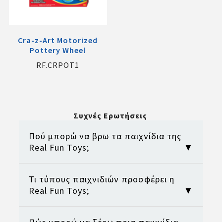
Cra-z-Art Motorized
Pottery Wheel
RF.CRPOT1
Συχνές Ερωτήσεις
Πού μπορώ να βρω τα παιχνίδια της
Real Fun Toys;
▼
Τι τύπους παιχνιδιών προσφέρει η
Τα παιχνίδια της Real Fun Toys μπορείτε
Real Fun Toys;
▼
να τα βρείτε σε επώνυμα φυσικά
καταστήματα παιδικών παιχνιδιών σε
όλη την Ελλάδα, καθώς και σε αντίστοιχα
Η συλλογή της Real Fun Toys