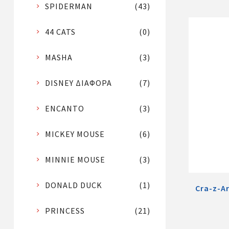
SPIDERMAN
(43)
44 CATS
(0)
MASHA
(3)
DISNEY ΔΙΑΦΟΡΑ
(7)
ENCANTO
(3)
MICKEY MOUSE
(6)
MINNIE MOUSE
(3)
DONALD DUCK
(1)
Cra-z-Ar
PRINCESS
(21)