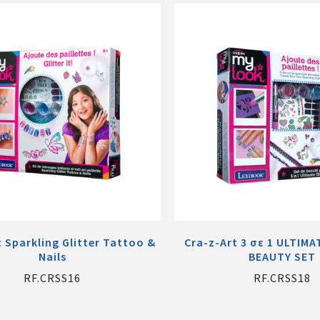
t Sparkling Glitter Tattoo &
Cra-z-Art 3 σε 1 ULTIM
Nails
BEAUTY SET
RF.CRSS16
RF.CRSS18