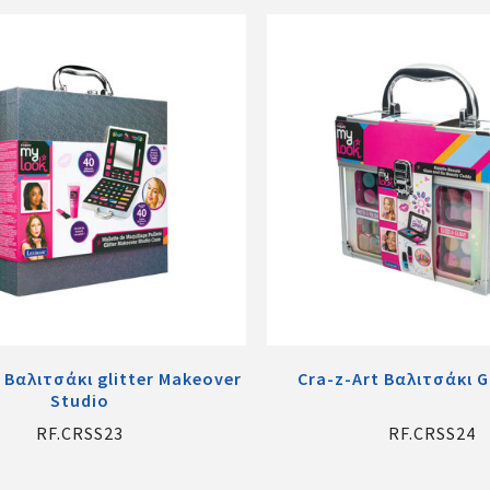
 Βαλιτσάκι glitter Makeover
Cra-z-Art Βαλιτσάκι 
Studio
RF.CRSS23
RF.CRSS24