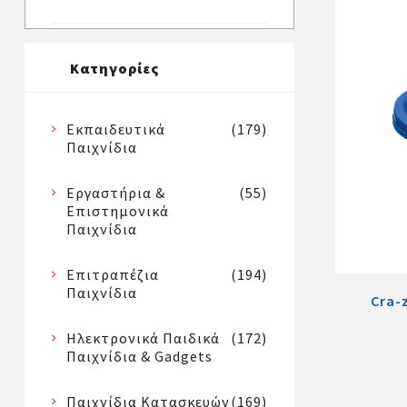
Παιχνί
έως 17
Παιχνί
Κατηγορίες
Εκπαιδευτικά
(179)
Παιχνίδια
Εργαστήρια &
(55)
Επιστημονικά
Παιχνίδια
Επιτραπέζια
(194)
Παιχνίδια
Cra-
Ηλεκτρονικά Παιδικά
(172)
Παιχνίδια & Gadgets
Παιχνίδια Κατασκευών
(169)