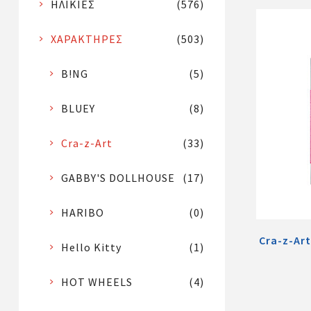
ΗΛΙΚΙΕΣ
(576)
ΧΑΡΑΚΤΗΡΕΣ
(503)
B!NG
(5)
BLUEY
(8)
Cra-z-Art
(33)
GABBY'S DOLLHOUSE
(17)
HARIBO
(0)
Cra-z-Art
Hello Kitty
(1)
HOT WHEELS
(4)