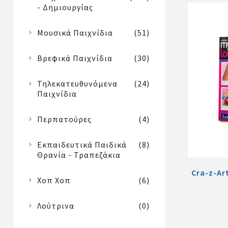
- Δημιουργίας
Μουσικά Παιχνίδια
(51)
Βρεφικά Παιχνίδια
(30)
Τηλεκατευθυνόμενα
(24)
Παιχνίδια
Περπατούρες
(4)
Εκπαιδευτικά Παιδικά
(8)
Θρανία - Τραπεζάκια
Cra-z-Ar
Χοπ Χοπ
(6)
Λούτρινα
(0)