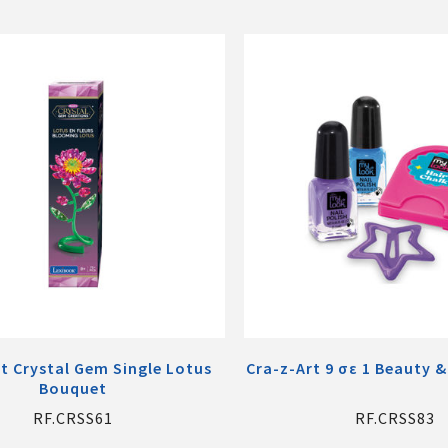
t Crystal Gem Single Lotus
Cra-z-Art 9 σε 1 Beauty &
Bouquet
RF.CRSS61
RF.CRSS83